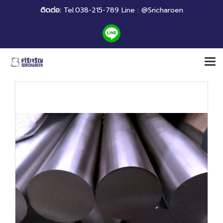
ติดต่อ:
Tel.038-215-789 Line : @Sricharoen