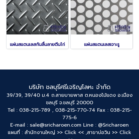
แผ่นสแตนเลสกันลื่นลายตีนไก่
แผ่นสแตนเลสเจาะรู
บริษัท ชลบุรีศรีเจริญโลหะ จำกัด
39/39, 39/40 ม.4 ถ.สายบายพาส ต.หนองไม้แดง อ.เมือง
ชลบุรี จ.ชลบุรี 20000
Tel : 038-215-789 , 038-215-770-74 Fax : 038-215-
775-6
E-mail : sale@sricharoen.com
Line : @Sricharoen
แผนที่ : สำนักงานใหญ่
>> Click << ,
สาขาบ่อวิน
>> Click