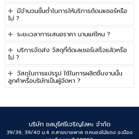
มีจำนวนขั้นต่ำในการให้บริการตัดเลเซอร์หรือ
ไม่ ?
ระยะเวลาการเสนอราคา นานแค่ไหน ?
บริการจัดส่ง วัสดุที่ตัดเลเซอร์เสร็จแล้วหรือ
ไม่ ?
วัสดุในการแปรรูป ใช้ในการผลิตชิ้นงานนั้น
ลูกค้าหรือบริษัทเป็นผู้จัดหา ?
บริษัท ชลบุรีศรีเจริญโลหะ จำกัด
39/39, 39/40 ม.4 ถ.สายบายพาส ต.หนองไม้แดง อ.เมือง