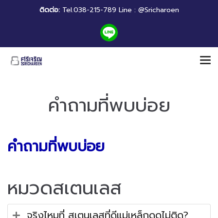
ติดต่อ:
Tel.038-215-789 Line : @Sricharoen
คำถามที่พบบ่อย
คำถามที่พบบ่อย
หมวดสเตนเลส
จริงไหมที่ สเตนเลสที่ดีแม่เหล็กดูดไม่ติด?