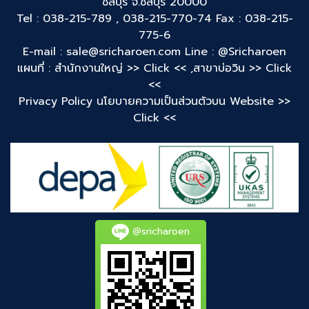
ชลบุรี จ.ชลบุรี 20000
Tel : 038-215-789 , 038-215-770-74 Fax : 038-215-
775-6
E-mail : sale@sricharoen.com
Line : @Sricharoen
แผนที่ : สำนักงานใหญ่
>> Click << ,
สาขาบ่อวิน
>> Click
<<
Privacy Policy นโยบายความเป็นส่วนตัวบน Website
>>
Click <<
@sricharoen