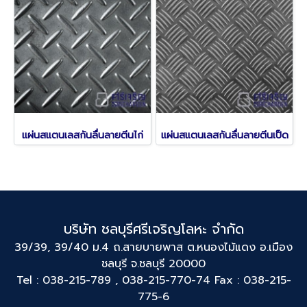
แผ่นสแตนเลสกันลื่นลายตีนไก่
แผ่นสแตนเลสกันลื่นลายตีนเป็ด
บริษัท ชลบุรีศรีเจริญโลหะ จำกัด
39/39, 39/40 ม.4 ถ.สายบายพาส ต.หนองไม้แดง อ.เมือง
ชลบุรี จ.ชลบุรี 20000
Tel : 038-215-789 , 038-215-770-74 Fax : 038-215-
775-6