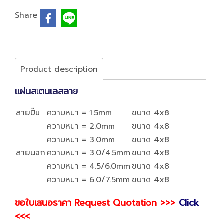
Share
Product description
แผ่นสเตนเลสลาย
ลายปั๊ม
ความหนา = 1.5mm
ขนาด 4x8
ความหนา = 2.0mm
ขนาด 4x8
ความหนา = 3.0mm
ขนาด 4x8
ลายนอก
ความหนา = 3.0/4.5mm
ขนาด 4x8
ความหนา = 4.5/6.0mm
ขนาด 4x8
ความหนา = 6.0/7.5mm
ขนาด 4x8
ขอใบเสนอราคา Request Quotation >>>
Click
<<<